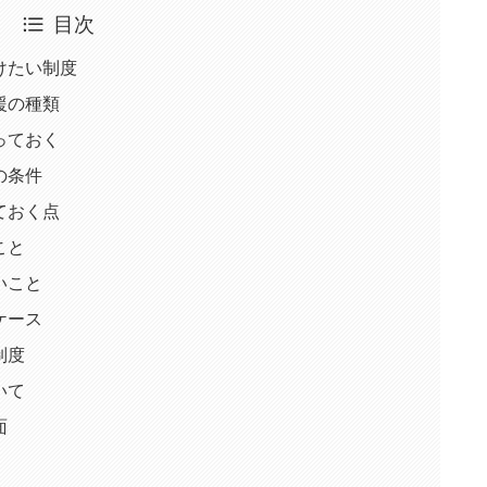
目次
けたい制度
援の種類
っておく
の条件
ておく点
こと
いこと
ケース
制度
いて
面