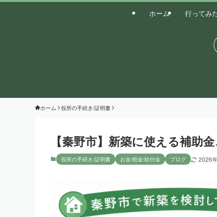
ホーム
行ってみ
ホーム
役所の手続き/証明書
【秦野市】新築に使える補助金
役所の手続き/証明書
お金/税金/給付金
ブログ
2026