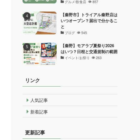
グルメ/飲食店
857
【秦野市】トライアル秦野店は
いつオープン？届出で分かるこ
と
ブログ
545
【秦野】モアラブ夏祭り2026
はいつ？日程と交通規制の範囲
イベント/お祭り
263
リンク
人気記事
新着記事
更新記事