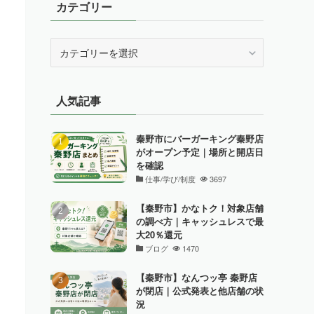
カテゴリー
カ
テ
ゴ
リ
人気記事
ー
秦野市にバーガーキング秦野店
がオープン予定｜場所と開店日
を確認
仕事/学び/制度
3697
【秦野市】かなトク！対象店舗
の調べ方｜キャッシュレスで最
大20％還元
ブログ
1470
【秦野市】なんつッ亭 秦野店
が閉店｜公式発表と他店舗の状
況